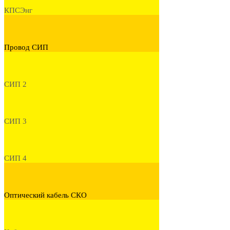
КПСЭнг
Провод СИП
СИП 2
СИП 3
СИП 4
Оптический кабель СКО