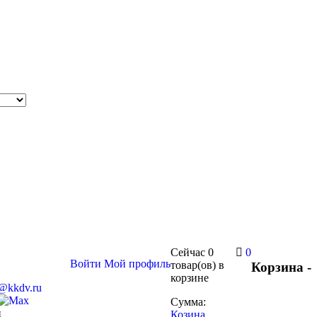
Сейчас
0
0
Войти
Мой профиль
товар(ов)
в
Корзина -
корзине
s@kkdv.ru
Сумма:
и
Козина