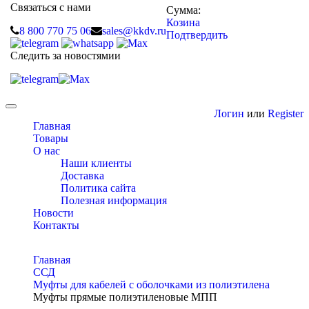
Связаться с нами
Сумма:
Козина
8 800 770 75 06
sales@kkdv.ru
Подтвердить
Следить за новостямии
Toggle
Логин
или
Register
navigation
Главная
Товары
О нас
Наши клиенты
Доставка
Политика сайта
Полезная информация
Новости
Контакты
Главная
ССД
Муфты для кабелей с оболочками из полиэтилена
Муфты прямые полиэтиленовые МПП