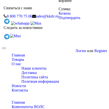
корзине
Связаться с нами
Сумма:
Козина
8 800 770 75 06
sales@kkdv.ru
Подтвердить
Следить за новостямии
Toggle
Логин
или
Register
navigation
Главная
Товары
О нас
Наши клиенты
Доставка
Политика сайта
Полезная информация
Новости
Контакты
Главная
Компоненты ВОЛС