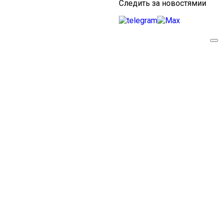
Следить за новостямии
To
na