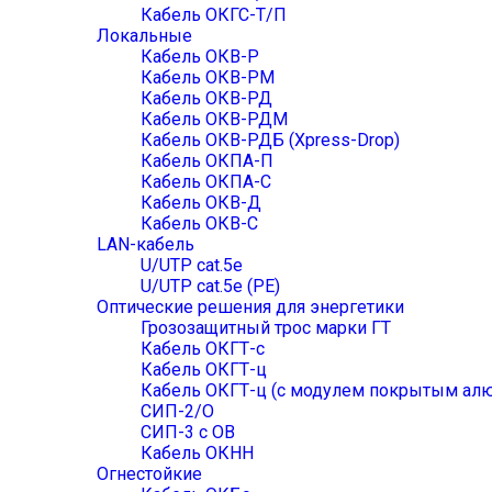
Кабель ОКГС-Т/П
Локальные
Кабель ОКВ-Р
Кабель ОКВ-РМ
Кабель ОКВ-РД
Кабель ОКВ-РДМ
Кабель ОКВ-РДБ (Xpress-Drop)
Кабель ОКПА-П
Кабель ОКПА-С
Кабель ОКВ-Д
Кабель ОКВ-С
LAN-кабель
U/UTP cat.5e
U/UTP cat.5e (PE)
Оптические решения для энергетики
Грозозащитный трос марки ГТ
Кабель ОКГТ-с
Кабель ОКГТ-ц
Кабель ОКГТ-ц (с модулем покрытым ал
СИП-2/О
СИП-3 с ОВ
Кабель ОКНН
Огнестойкие