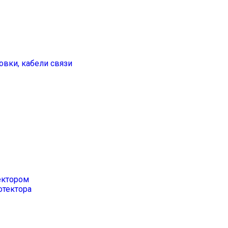
овки, кабели связи
ектором
тектора