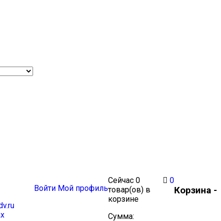
Сейчас
0
0
Войти
Мой профиль
Корзина -
товар(ов)
в
корзине
v.ru
Сумма: