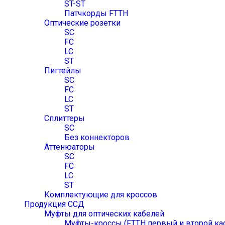
ST-ST
Патчкорды FTTH
Оптические розетки
SC
FC
LC
ST
Пигтейлы
SC
FC
LC
ST
Сплиттеры
SC
Без коннекторов
Аттенюаторы
SC
FC
LC
ST
Комплектующие для кроссов
Продукция ССД
Муфты для оптических кабелей
Муфты-кроссы (FTTH первый и второй ка