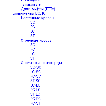
Тупиковые
Дроп-муфты (FTTx)
Компоненты ВОЛС
Настенные кроссы
SC
FC
LC
ST
Стоечные кроссы
SC
FC
LC
ST
Оптические патчкорды
SC-SC
LC-SC
FC-SC
ST-SC
LC-LC
FC-LC
ST-LC
FC-FC
FC-ST