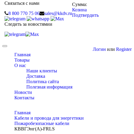
Связаться с нами
Сумма:
Козина
8 800 770 75 06
sales@kkdv.ru
Подтвердить
Следить за новостямии
Toggle
Логин
или
Register
navigation
Главная
Товары
О нас
Наши клиенты
Доставка
Политика сайта
Полезная информация
Новости
Контакты
Главная
Кабели и провода для энергетики
Пожаробезопасные кабели
КВВГЭнг(А)-FRLS