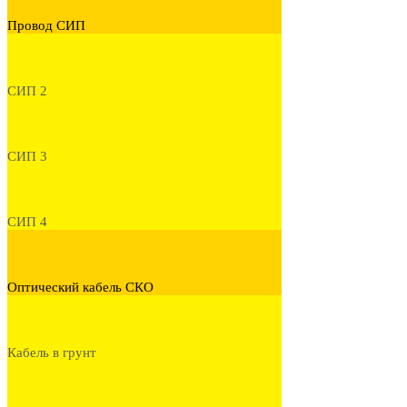
Провод СИП
СИП 2
СИП 3
СИП 4
Оптический кабель СКО
Кабель в грунт