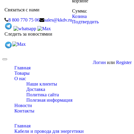
корзине
Связаться с нами
Сумма:
Козина
8 800 770 75 06
sales@kkdv.ru
Подтвердить
Следить за новостямии
Toggle
Логин
или
Register
navigation
Главная
Товары
О нас
Наши клиенты
Доставка
Политика сайта
Полезная информация
Новости
Контакты
Главная
Кабели и провода для энергетики