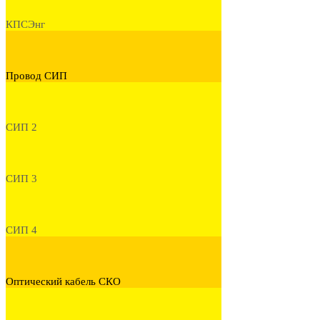
КПСЭнг
Провод СИП
СИП 2
СИП 3
СИП 4
Оптический кабель СКО