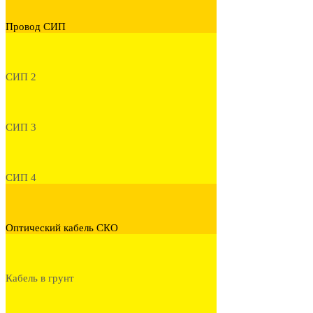
Провод СИП
СИП 2
СИП 3
СИП 4
Оптический кабель СКО
Кабель в грунт