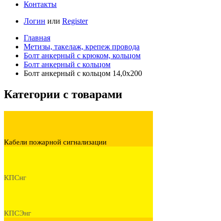
Контакты
Логин
или
Register
Главная
Метизы, такелаж, крепеж провода
Болт анкерный с крюком, кольцом
Болт анкерный с кольцом
Болт анкерный с кольцом 14,0х200
Категории с товарами
Кабели пожарной сигнализации
КПСнг
КПСЭнг