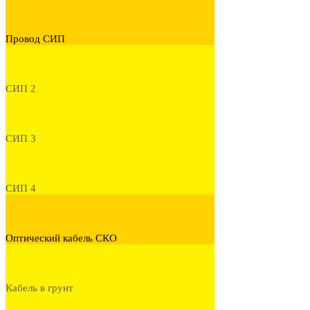
Провод СИП
СИП 2
СИП 3
СИП 4
Оптический кабель СКО
Кабель в грунт