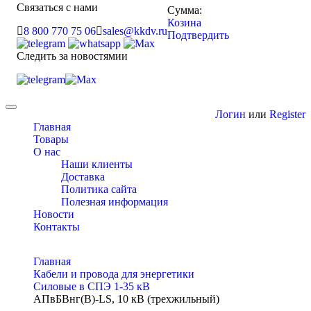
Связаться с нами
Сумма:
Козина
8 800 770 75 06
sales@kkdv.ru
Подтвердить
Следить за новостямии
Toggle
Логин
или
Register
navigation
Главная
Товары
О нас
Наши клиенты
Доставка
Политика сайта
Полезная информация
Новости
Контакты
Главная
Кабели и провода для энергетики
Cиловые в СПЭ 1-35 кВ
АПвБВнг(В)-LS, 10 кВ (трехжильный)