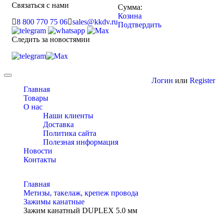
Связаться с нами
Сумма:
Козина
8 800 770 75 06
sales@kkdv.ru
Подтвердить
Следить за новостямии
Toggle
Логин
или
Register
navigation
Главная
Товары
О нас
Наши клиенты
Доставка
Политика сайта
Полезная информация
Новости
Контакты
Главная
Метизы, такелаж, крепеж провода
Зажимы канатные
Зажим канатный DUPLEX 5.0 мм