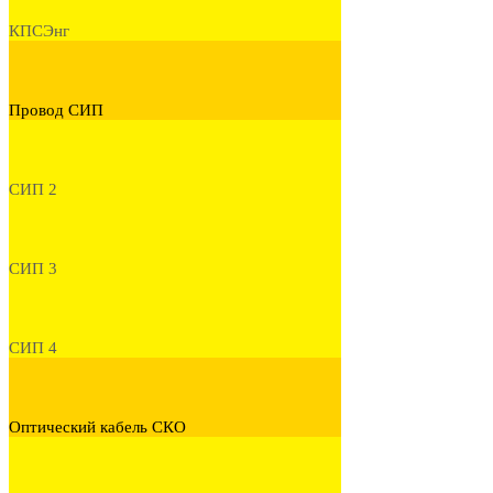
КПСЭнг
Провод СИП
СИП 2
СИП 3
СИП 4
Оптический кабель СКО