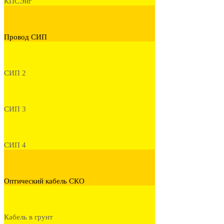
КПСЭнг
Провод СИП
СИП 2
СИП 3
СИП 4
Оптический кабель СКО
Кабель в грунт