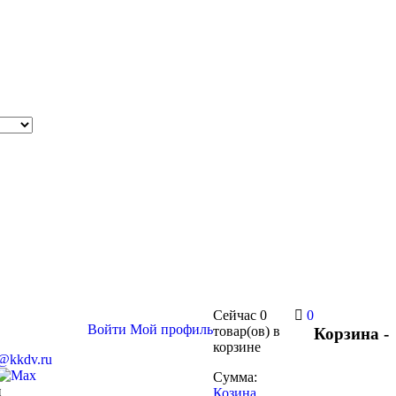
Сейчас
0
0
Войти
Мой профиль
товар(ов)
в
Корзина -
корзине
s@kkdv.ru
Сумма:
и
Козина