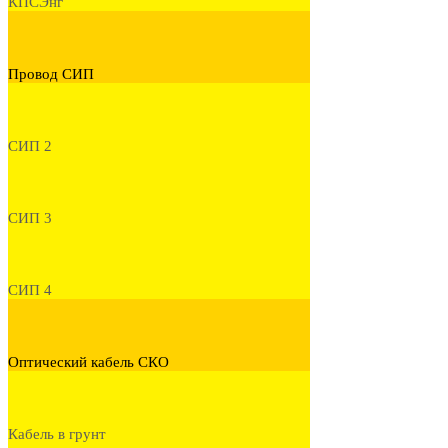
КПСЭнг
Провод СИП
СИП 2
СИП 3
СИП 4
Оптический кабель СКО
Кабель в грунт