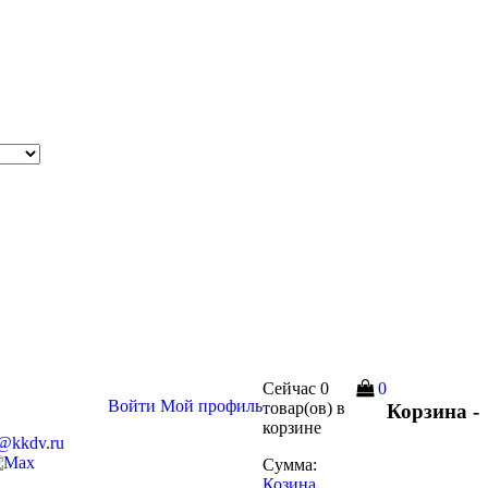
Сейчас
0
0
Войти
Мой профиль
товар(ов)
в
Корзина -
корзине
s@kkdv.ru
Сумма:
Козина