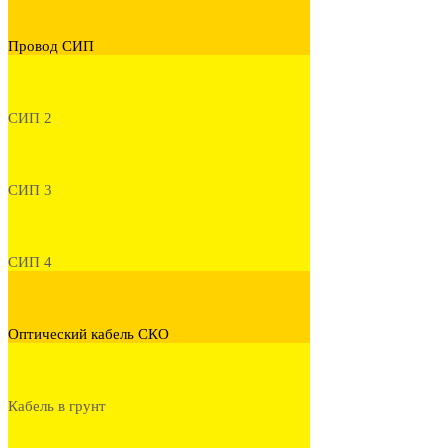
Провод СИП
СИП 2
СИП 3
СИП 4
Оптический кабель СКО
Кабель в грунт