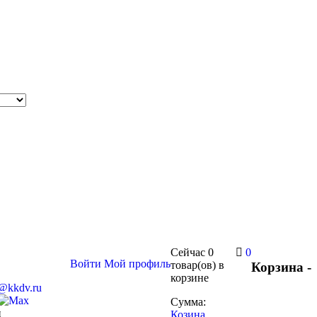
Сейчас
0
0
Войти
Мой профиль
товар(ов)
в
Корзина -
корзине
s@kkdv.ru
Сумма:
и
Козина