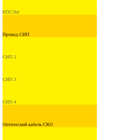
КПСЭнг
Провод СИП
СИП 2
СИП 3
СИП 4
Оптический кабель СКО