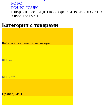
FC-FC
FC/UPC-FC/UPC
Шнур оптический (патчкорд) spc FC/UPC-FC/UPC 9/125
3.0мм 30м LSZH
Категории с товарами
Кабели пожарной сигнализации
КПСнг
КПСЭнг
Провод СИП