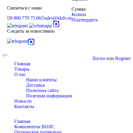
Связаться с нами
Сумма:
Козина
8 800 770 75 06
sales@kkdv.ru
Подтвердить
Следить за новостямии
Toggle
Логин
или
Register
navigation
Главная
Товары
О нас
Наши клиенты
Доставка
Политика сайта
Полезная информация
Новости
Контакты
Главная
Компоненты ВОЛС
Оптические патчкорды