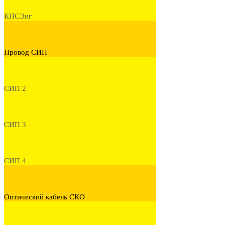
КПСЭнг
Провод СИП
СИП 2
СИП 3
СИП 4
Оптический кабель СКО