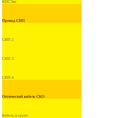
КПСЭнг
Провод СИП
СИП 2
СИП 3
СИП 4
Оптический кабель СКО
Кабель в грунт