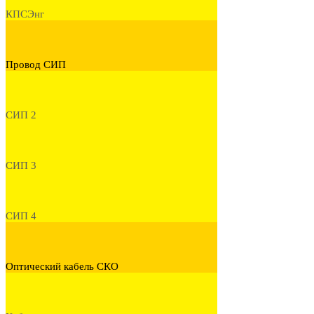
КПСЭнг
Провод СИП
СИП 2
СИП 3
СИП 4
Оптический кабель СКО