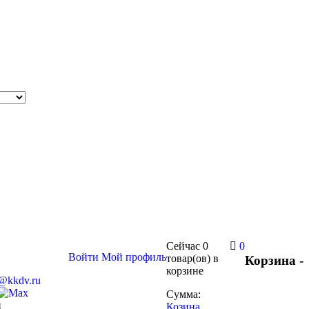
Сейчас
0
0
Войти
Мой профиль
товар(ов)
в
Корзина -
корзине
s@kkdv.ru
Сумма:
и
Козина