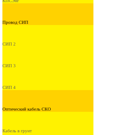
КПСЭнг
Провод СИП
СИП 2
СИП 3
СИП 4
Оптический кабель СКО
Кабель в грунт