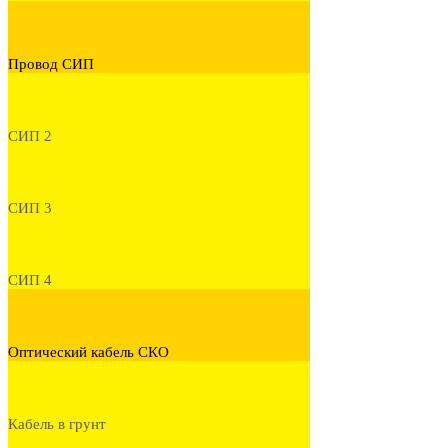
Провод СИП
СИП 2
СИП 3
СИП 4
Оптический кабель СКО
Кабель в грунт