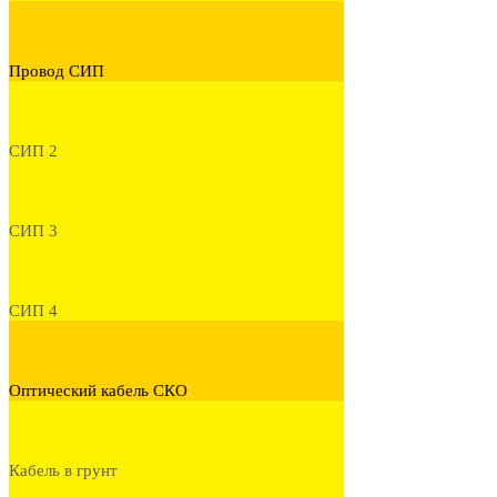
Провод СИП
СИП 2
СИП 3
СИП 4
Оптический кабель СКО
Кабель в грунт