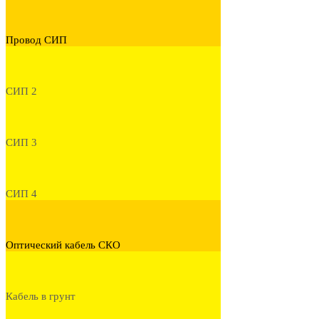
Провод СИП
СИП 2
СИП 3
СИП 4
Оптический кабель СКО
Кабель в грунт