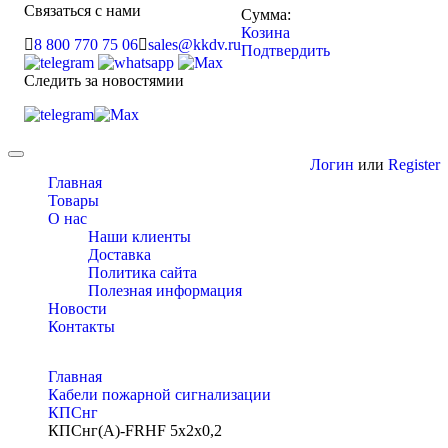
Связаться с нами
Сумма:
Козина
8 800 770 75 06
sales@kkdv.ru
Подтвердить
Следить за новостямии
Toggle
Логин
или
Register
navigation
Главная
Товары
О нас
Наши клиенты
Доставка
Политика сайта
Полезная информация
Новости
Контакты
Главная
Кабели пожарной сигнализации
КПСнг
КПСнг(A)-FRHF 5х2х0,2