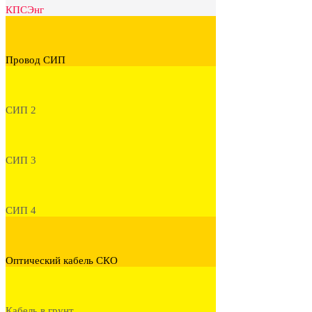
КПСЭнг
Провод СИП
СИП 2
СИП 3
СИП 4
Оптический кабель СКО
Кабель в грунт