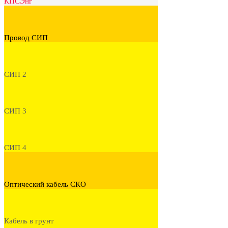
КПСЭнг
Провод СИП
СИП 2
СИП 3
СИП 4
Оптический кабель СКО
Кабель в грунт