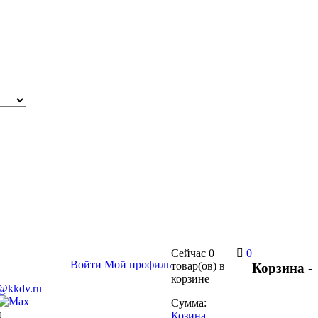
Сейчас
0
0
Войти
Мой профиль
товар(ов)
в
Корзина -
корзине
s@kkdv.ru
Сумма:
и
Козина