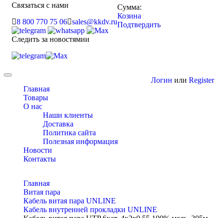
Связаться с нами
Сумма:
Козина
8 800 770 75 06
sales@kkdv.ru
Подтвердить
Следить за новостямии
Toggle
Логин
или
Register
navigation
Главная
Товары
О нас
Наши клиенты
Доставка
Политика сайта
Полезная информация
Новости
Контакты
Главная
Витая пара
Кабель витая пара UNLINE
Кабель внутренней прокладки UNLINE