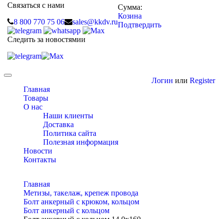
Связаться с нами
Сумма:
Козина
8 800 770 75 06
sales@kkdv.ru
Подтвердить
Следить за новостямии
Toggle
Логин
или
Register
navigation
Главная
Товары
О нас
Наши клиенты
Доставка
Политика сайта
Полезная информация
Новости
Контакты
Главная
Метизы, такелаж, крепеж провода
Болт анкерный с крюком, кольцом
Болт анкерный с кольцом