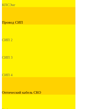
КПСЭнг
Провод СИП
СИП 2
СИП 3
СИП 4
Оптический кабель СКО