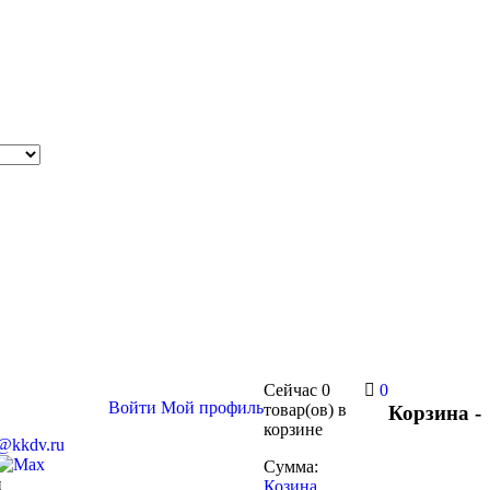
Сейчас
0
0
Войти
Мой профиль
товар(ов)
в
Корзина -
корзине
s@kkdv.ru
Сумма:
и
Козина