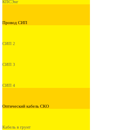
КПСЭнг
Провод СИП
СИП 2
СИП 3
СИП 4
Оптический кабель СКО
Кабель в грунт