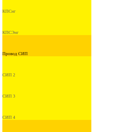
КПСнг
КПСЭнг
Провод СИП
СИП 2
СИП 3
СИП 4