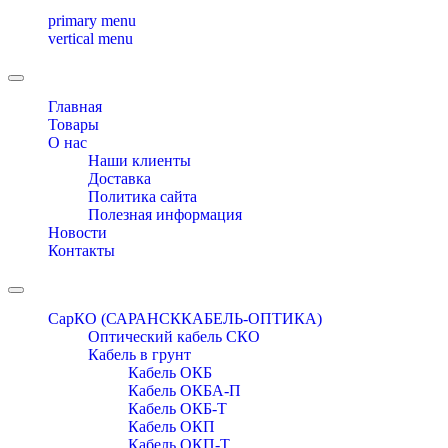
primary menu
vertical menu
Toggle
navigation
Главная
Товары
О нас
Наши клиенты
Доставка
Политика сайта
Полезная информация
Новости
Контакты
Toggle
navigation
СарКО (САРАНСККАБЕЛЬ-ОПТИКА)
Оптический кабель СКО
Кабель в грунт
Кабель ОКБ
Кабель ОКБА-П
Кабель ОКБ-Т
Кабель ОКП
Кабель ОКП-Т