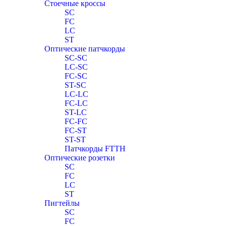
Стоечные кроссы
SC
FC
LC
ST
Оптические патчкорды
SC-SC
LC-SC
FC-SC
ST-SC
LC-LC
FC-LC
ST-LC
FC-FC
FC-ST
ST-ST
Патчкорды FTTH
Оптические розетки
SC
FC
LC
ST
Пигтейлы
SC
FC