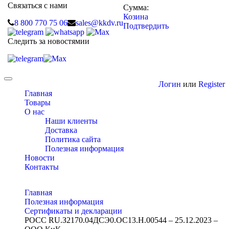
Связаться с нами
Сумма:
Козина
8 800 770 75 06
sales@kkdv.ru
Подтвердить
Следить за новостямии
Toggle
Логин
или
Register
navigation
Главная
Товары
О нас
Наши клиенты
Доставка
Политика сайта
Полезная информация
Новости
Контакты
Главная
Полезная информация
Сертификаты и декларации
РОСС RU.З2170.04ДСЭ0.ОС13.Н.00544 – 25.12.2023 –