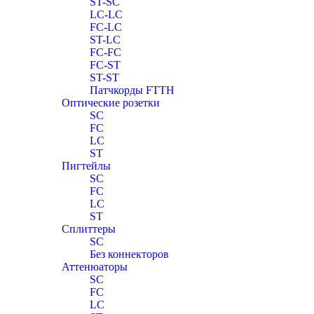
ST-SC
LC-LC
FC-LC
ST-LC
FC-FC
FC-ST
ST-ST
Патчкорды FTTH
Оптические розетки
SC
FC
LC
ST
Пигтейлы
SC
FC
LC
ST
Сплиттеры
SC
Без коннекторов
Аттенюаторы
SC
FC
LC