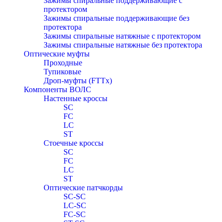
Зажимы спиральные поддерживающие с
протектором
Зажимы спиральные поддерживающие без
протектора
Зажимы спиральные натяжные с протектором
Зажимы спиральные натяжные без протектора
Оптические муфты
Проходные
Тупиковые
Дроп-муфты (FTTx)
Компоненты ВОЛС
Настенные кроссы
SC
FC
LC
ST
Стоечные кроссы
SC
FC
LC
ST
Оптические патчкорды
SC-SC
LC-SC
FC-SC