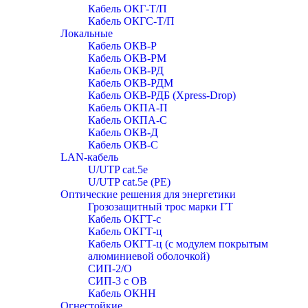
Кабель ОКГ-Т/П
Кабель ОКГС-Т/П
Локальные
Кабель ОКВ-Р
Кабель ОКВ-РМ
Кабель ОКВ-РД
Кабель ОКВ-РДМ
Кабель ОКВ-РДБ (Xpress-Drop)
Кабель ОКПА-П
Кабель ОКПА-С
Кабель ОКВ-Д
Кабель ОКВ-С
LAN-кабель
U/UTP cat.5e
U/UTP cat.5e (PE)
Оптические решения для энергетики
Грозозащитный трос марки ГТ
Кабель ОКГТ-с
Кабель ОКГТ-ц
Кабель ОКГТ-ц (с модулем покрытым
алюминиевой оболочкой)
СИП-2/О
СИП-3 с ОВ
Кабель ОКНН
Огнестойкие