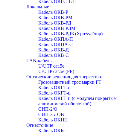
Кабель ОКГС-Т/П
Локальные
Кабель ОКВ-Р
Кабель ОКВ-РМ
Кабель ОКВ-РД
Кабель ОКВ-РДМ
Кабель ОКВ-РДБ (Xpress-Drop)
Кабель ОКПА-П
Кабель ОКПА-С
Кабель ОКВ-Д
Кабель ОКВ-С
LAN-кабель
U/UTP cat.5e
U/UTP cat.5e (PE)
Оптические решения для энергетики
Грозозащитный трос марки ГТ
Кабель ОКГТ-с
Кабель ОКГТ-ц
Кабель ОКГТ-ц (с модулем покрытым
алюминиевой оболочкой)
СИП-2/О
СИП-3 с ОВ
Кабель ОКНН
Огнестойкие
Кабель ОКБc