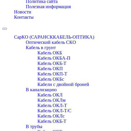
Политика сайта
Полезная информация
Новости
Контакты
Toggle
navigation
СарКО (САРАНСККАБЕЛЬ-ОПТИКА)
Оптический кабель СКО
Кабель в грунт
Кабель ОКБ
Кабель ОКБА-П
Кабель ОКБ-Т
Кабель ОКП
Кабель ОКП-Т
Кабель ОКБc
Кабели с двойной броней
В канализацию
Кабель ОКЛ
Кабель ОКЛм
Кабель ОКЛ-Т
Кабель ОКЛ-Т/С
Кабель ОКЛc
Кабель ОКБ-Т
В трубы