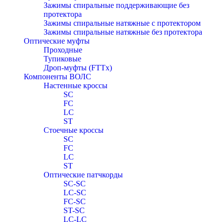
Зажимы спиральные поддерживающие без
протектора
Зажимы спиральные натяжные с протектором
Зажимы спиральные натяжные без протектора
Оптические муфты
Проходные
Тупиковые
Дроп-муфты (FTTx)
Компоненты ВОЛС
Настенные кроссы
SC
FC
LC
ST
Стоечные кроссы
SC
FC
LC
ST
Оптические патчкорды
SC-SC
LC-SC
FC-SC
ST-SC
LC-LC