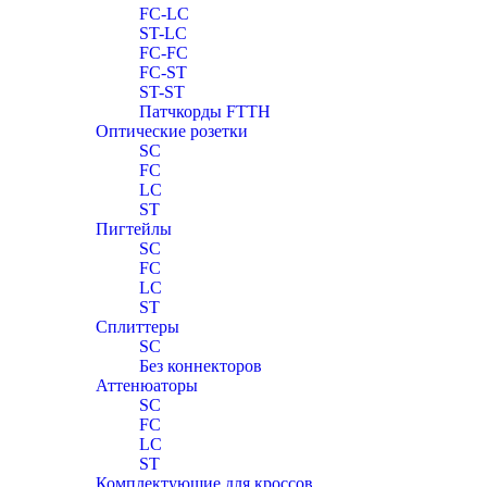
FC-LC
ST-LC
FC-FC
FC-ST
ST-ST
Патчкорды FTTH
Оптические розетки
SC
FC
LC
ST
Пигтейлы
SC
FC
LC
ST
Сплиттеры
SC
Без коннекторов
Аттенюаторы
SC
FC
LC
ST
Комплектующие для кроссов