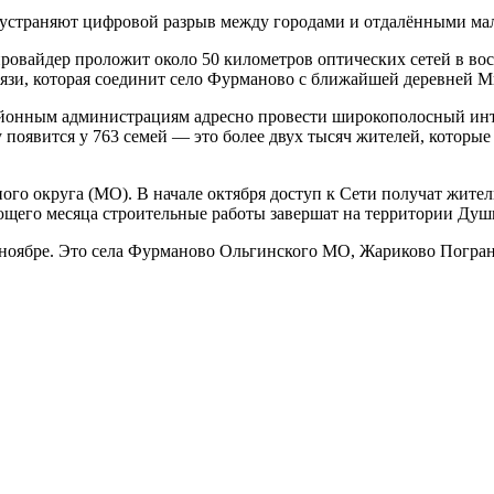
» устраняют цифровой разрыв между городами и отдалёнными м
провайдер проложит около 50 километров оптических сетей в в
язи, которая соединит село Фурманово с ближайшей деревней М
айонным администрациям адресно провести широкополосный инте
 появится у 763 семей — это более двух тысяч жителей, котор
го округа (МО). В начале октября доступ к Сети получат жител
ующего месяца строительные работы завершат на территории Душ
 ноябре. Это села Фурманово Ольгинского МО, Жариково Погра