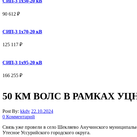
СИП-3 1x50-20 кВ
90 612
₽
СИП-3 1x70-20 кВ
125 117
₽
СИП-3 1x95-20 кВ
166 255
₽
50 КМ ВОЛС В РАМКАХ У
Post By:
kkdv
22.10.2024
0 Комментарий
Связь уже провели в село Шекляево Анучинского муниципально
Утесное Уссурийского городского округа.