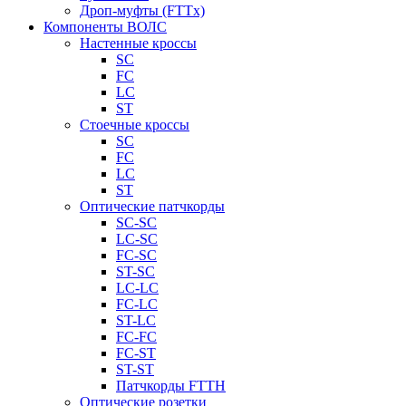
Дроп-муфты (FTTx)
Компоненты ВОЛС
Настенные кроссы
SC
FC
LC
ST
Стоечные кроссы
SC
FC
LC
ST
Оптические патчкорды
SC-SC
LC-SC
FC-SC
ST-SC
LC-LC
FC-LC
ST-LC
FC-FC
FC-ST
ST-ST
Патчкорды FTTH
Оптические розетки