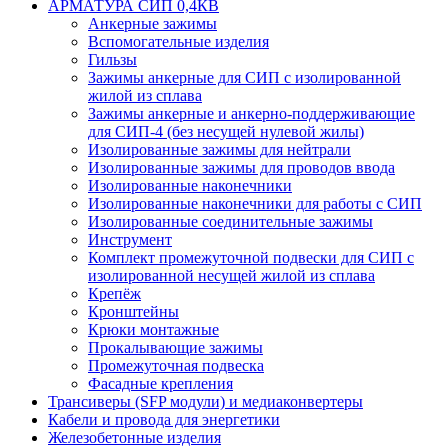
АРМАТУРА СИП 0,4КВ
Анкерные зажимы
Вспомогательные изделия
Гильзы
Зажимы анкерные для СИП с изолированной
жилой из сплава
Зажимы анкерные и анкерно-поддерживающие
для СИП-4 (без несущей нулевой жилы)
Изолированные зажимы для нейтрали
Изолированные зажимы для проводов ввода
Изолированные наконечники
Изолированные наконечники для работы с СИП
Изолированные соединительные зажимы
Инструмент
Комплект промежуточной подвески для СИП с
изолированной несущей жилой из сплава
Крепёж
Кронштейны
Крюки монтажные
Прокалывающие зажимы
Промежуточная подвеска
Фасадные крепления
Трансиверы (SFP модули) и медиаконвертеры
Кабели и провода для энергетики
Железобетонные изделия