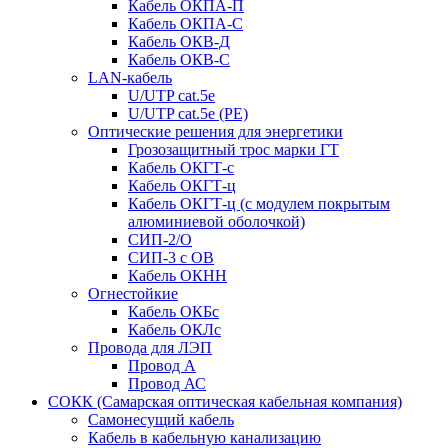
Кабель ОКПА-П
Кабель ОКПА-С
Кабель ОКВ-Д
Кабель ОКВ-С
LAN-кабель
U/UTP cat.5e
U/UTP cat.5e (PE)
Оптические решения для энергетики
Грозозащитный трос марки ГТ
Кабель ОКГТ-с
Кабель ОКГТ-ц
Кабель ОКГТ-ц (с модулем покрытым
алюминиевой оболочкой)
СИП-2/О
СИП-3 с ОВ
Кабель ОКНН
Огнестойкие
Кабель ОКБc
Кабель ОКЛc
Провода для ЛЭП
Провод А
Провод АС
СОКК (Самарская оптическая кабельная компания)
Самонесущий кабель
Кабель в кабельную канализацию