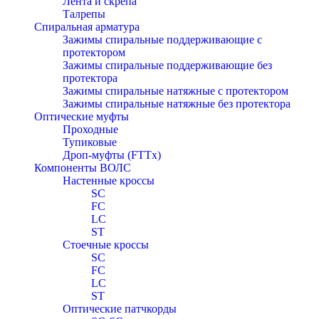
Лента и скрепа
Талрепы
Спиральная арматура
Зажимы спиральные поддерживающие с
протектором
Зажимы спиральные поддерживающие без
протектора
Зажимы спиральные натяжные с протектором
Зажимы спиральные натяжные без протектора
Оптические муфты
Проходные
Тупиковые
Дроп-муфты (FTTx)
Компоненты ВОЛС
Настенные кроссы
SC
FC
LC
ST
Стоечные кроссы
SC
FC
LC
ST
Оптические патчкорды