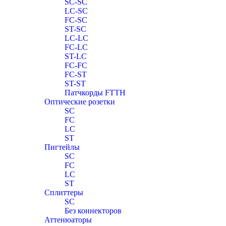
SC-SC
LC-SC
FC-SC
ST-SC
LC-LC
FC-LC
ST-LC
FC-FC
FC-ST
ST-ST
Патчкорды FTTH
Оптические розетки
SC
FC
LC
ST
Пигтейлы
SC
FC
LC
ST
Сплиттеры
SC
Без коннекторов
Аттенюаторы