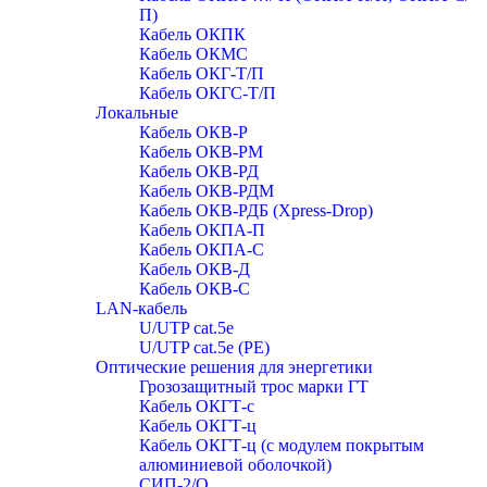
П)
Кабель ОКПК
Кабель ОКМС
Кабель ОКГ-Т/П
Кабель ОКГС-Т/П
Локальные
Кабель ОКВ-Р
Кабель ОКВ-РМ
Кабель ОКВ-РД
Кабель ОКВ-РДМ
Кабель ОКВ-РДБ (Xpress-Drop)
Кабель ОКПА-П
Кабель ОКПА-С
Кабель ОКВ-Д
Кабель ОКВ-С
LAN-кабель
U/UTP cat.5e
U/UTP cat.5e (PE)
Оптические решения для энергетики
Грозозащитный трос марки ГТ
Кабель ОКГТ-с
Кабель ОКГТ-ц
Кабель ОКГТ-ц (с модулем покрытым
алюминиевой оболочкой)
СИП-2/О