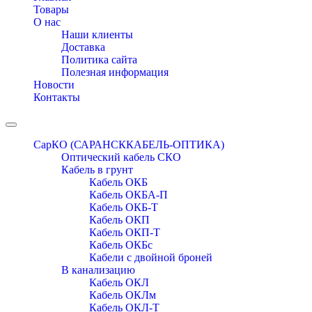
Товары
О нас
Наши клиенты
Доставка
Политика сайта
Полезная информация
Новости
Контакты
Toggle
navigation
СарКО (САРАНСККАБЕЛЬ-ОПТИКА)
Оптический кабель СКО
Кабель в грунт
Кабель ОКБ
Кабель ОКБА-П
Кабель ОКБ-Т
Кабель ОКП
Кабель ОКП-Т
Кабель ОКБc
Кабели с двойной броней
В канализацию
Кабель ОКЛ
Кабель ОКЛм
Кабель ОКЛ-Т