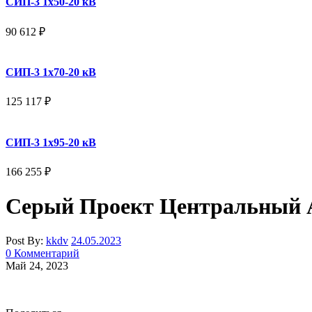
СИП-3 1x50-20 кВ
90 612
₽
СИП-3 1x70-20 кВ
125 117
₽
СИП-3 1x95-20 кВ
166 255
₽
Серый Проект Центральный А
Post By:
kkdv
24.05.2023
0 Комментарий
Май 24, 2023