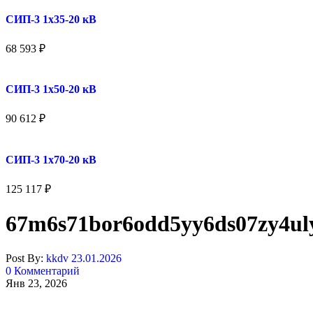
СИП-3 1x35-20 кВ
68 593
₽
СИП-3 1x50-20 кВ
90 612
₽
СИП-3 1x70-20 кВ
125 117
₽
67m6s71bor6odd5yy6ds07zy4ul
Post By:
kkdv
23.01.2026
0 Комментарий
Янв 23, 2026