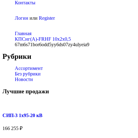
Контакты
Логин
или
Register
Главная
КПСнг(A)-FRHF 10х2х0,5
67m6s71bor6odd5yy6ds07zy4ulyeia9
Рубрики
Ассортимент
Без рубрики
Новости
Лучшие продажи
СИП-3 1x95-20 кВ
166 255
₽