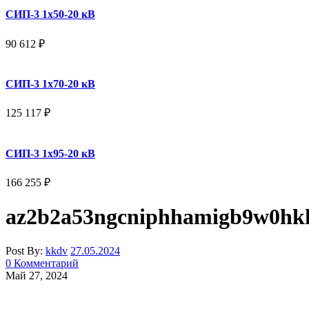
СИП-3 1x50-20 кВ
90 612
₽
СИП-3 1x70-20 кВ
125 117
₽
СИП-3 1x95-20 кВ
166 255
₽
az2b2a53ngcniphhamigb9w0hkh
Post By:
kkdv
27.05.2024
0 Комментарий
Май 27, 2024