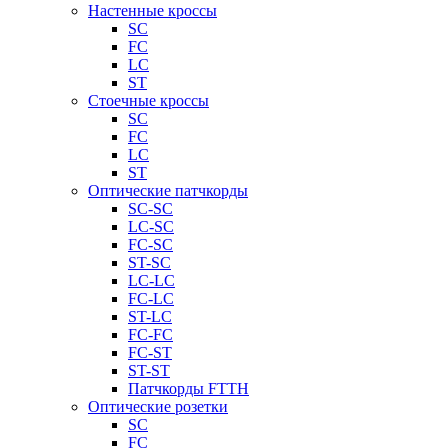
Настенные кроссы
SC
FC
LC
ST
Стоечные кроссы
SC
FC
LC
ST
Оптические патчкорды
SC-SC
LC-SC
FC-SC
ST-SC
LC-LC
FC-LC
ST-LC
FC-FC
FC-ST
ST-ST
Патчкорды FTTH
Оптические розетки
SC
FC