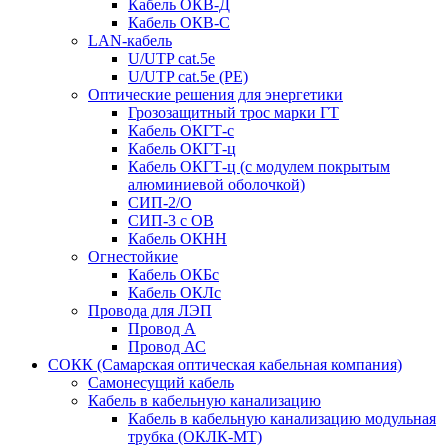
Кабель ОКВ-Д
Кабель ОКВ-С
LAN-кабель
U/UTP cat.5e
U/UTP cat.5e (PE)
Оптические решения для энергетики
Грозозащитный трос марки ГТ
Кабель ОКГТ-с
Кабель ОКГТ-ц
Кабель ОКГТ-ц (с модулем покрытым
алюминиевой оболочкой)
СИП-2/О
СИП-3 с ОВ
Кабель ОКНН
Огнестойкие
Кабель ОКБc
Кабель ОКЛc
Провода для ЛЭП
Провод А
Провод АС
СОКК (Самарская оптическая кабельная компания)
Самонесущий кабель
Кабель в кабельную канализацию
Кабель в кабельную канализацию модульная
трубка (ОКЛК-МТ)