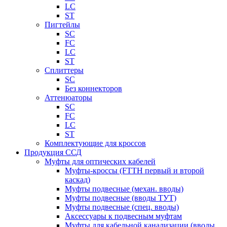
LC
ST
Пигтейлы
SC
FC
LC
ST
Сплиттеры
SC
Без коннекторов
Аттенюаторы
SC
FC
LC
ST
Комплектующие для кроссов
Продукция ССД
Муфты для оптических кабелей
Муфты-кроссы (FTTH первый и второй
каскад)
Муфты подвесные (механ. вводы)
Муфты подвесные (вводы ТУТ)
Муфты подвесные (спец. вводы)
Аксессуары к подвесным муфтам
Муфты для кабельной канализации (вводы