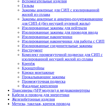
Вспомогательные изделия
Гильзы
Зажимы анкерные для СИП с изолированной
жилой из сплава
Зажимы анкерные и анкерно-поддерживающие
для СИП-4 (без несущей нулевой жилы)
Изолированные зажимы для нейтрали
Изолированные зажимы для проводов ввода
Изолированные наконечники
Изолированные наконечники для работы с СИП
Изолированные соединительные зажимы
Инструмент
Комплект промежуточной подвески для СИП с
изолированной несущей жилой из сплава
Крепёж
Кронштейны
Крюки монтажные
Прокалывающие зажимы
Промежуточная подвеска
Фасадные крепления
Трансиверы (SFP модули) и медиаконвертеры
Кабели и провода для энергетики
Железобетонные изделия
Метизы, такелаж, крепеж провода