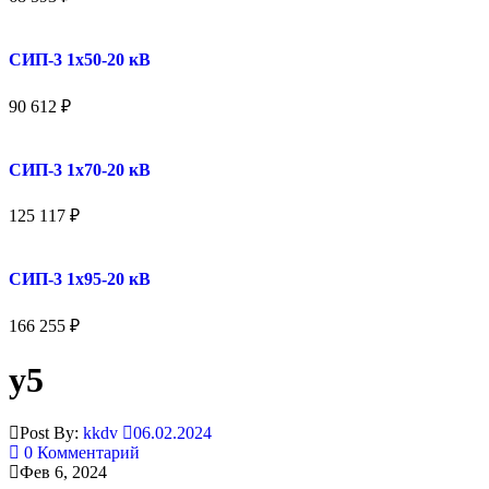
СИП-3 1x50-20 кВ
90 612
₽
СИП-3 1x70-20 кВ
125 117
₽
СИП-3 1x95-20 кВ
166 255
₽
у5
Post By:
kkdv
06.02.2024
0 Комментарий
Фев 6, 2024