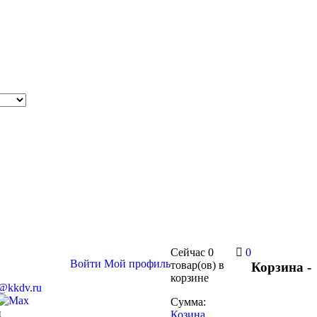
Сейчас
0
0
Войти
Мой профиль
товар(ов)
в
Корзина -
корзине
s@kkdv.ru
Сумма:
и
Козина