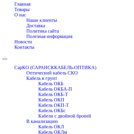
navigation
Главная
Товары
О нас
Наши клиенты
Доставка
Политика сайта
Полезная информация
Новости
Контакты
Toggle
navigation
СарКО (САРАНСККАБЕЛЬ-ОПТИКА)
Оптический кабель СКО
Кабель в грунт
Кабель ОКБ
Кабель ОКБА-П
Кабель ОКБ-Т
Кабель ОКП
Кабель ОКП-Т
Кабель ОКБc
Кабели с двойной броней
В канализацию
Кабель ОКЛ
Кабель ОКЛм