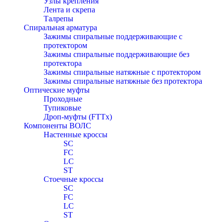
Узлы крепления
Лента и скрепа
Талрепы
Спиральная арматура
Зажимы спиральные поддерживающие с
протектором
Зажимы спиральные поддерживающие без
протектора
Зажимы спиральные натяжные с протектором
Зажимы спиральные натяжные без протектора
Оптические муфты
Проходные
Тупиковые
Дроп-муфты (FTTx)
Компоненты ВОЛС
Настенные кроссы
SC
FC
LC
ST
Стоечные кроссы
SC
FC
LC
ST