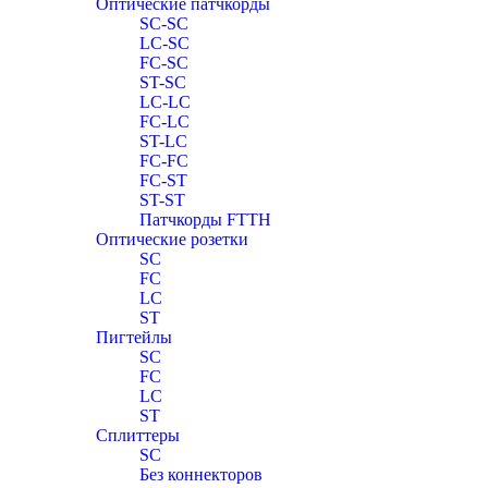
Оптические патчкорды
SC-SC
LC-SC
FC-SC
ST-SC
LC-LC
FC-LC
ST-LC
FC-FC
FC-ST
ST-ST
Патчкорды FTTH
Оптические розетки
SC
FC
LC
ST
Пигтейлы
SC
FC
LC
ST
Сплиттеры
SC
Без коннекторов