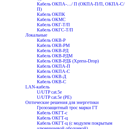
Кабель ОКПА-…/ П (ОКПА-П/П, ОКПА-С/
П)
Кабель ОКПК
Кабель ОКМС
Кабель ОКГ-Т/П
Кабель ОКГС-Т/П
Локальные
Кабель ОКВ-Р
Кабель ОКВ-РМ
Кабель ОКВ-РД
Кабель ОКВ-РДМ
Кабель ОКВ-РДБ (Xpress-Drop)
Кабель ОКПА-П
Кабель ОКПА-С
Кабель ОКВ-Д
Кабель ОКВ-С
LAN-кабель
U/UTP cat.5e
U/UTP cat.5e (PE)
Оптические решения для энергетики
Грозозащитный трос марки ГТ
Кабель ОКГТ-с
Кабель ОКГТ-ц
Кабель ОКГТ-ц (с модулем покрытым
алюминиевой оболочкой)