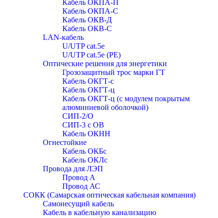
Кабель ОКПА-П
Кабель ОКПА-С
Кабель ОКВ-Д
Кабель ОКВ-С
LAN-кабель
U/UTP cat.5e
U/UTP cat.5e (PE)
Оптические решения для энергетики
Грозозащитный трос марки ГТ
Кабель ОКГТ-с
Кабель ОКГТ-ц
Кабель ОКГТ-ц (с модулем покрытым
алюминиевой оболочкой)
СИП-2/О
СИП-3 с ОВ
Кабель ОКНН
Огнестойкие
Кабель ОКБc
Кабель ОКЛc
Провода для ЛЭП
Провод А
Провод АС
СОКК (Самарская оптическая кабельная компания)
Самонесущий кабель
Кабель в кабельную канализацию