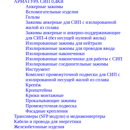
АРМАТУРА СИП 0,4КВ
Анкерные зажимы
Вспомогательные изделия
Гильзы
Зажимы анкерные для СИП с изолированной
жилой из сплава
Зажимы анкерные и анкерно-поддерживающие
для СИП-4 (без несущей нулевой жилы)
Изолированные зажимы для нейтрали
Изолированные зажимы для проводов ввода
Изолированные наконечники
Изолированные наконечники для работы с СИП
Изолированные соединительные зажимы
Инструмент
Комплект промежуточной подвески для СИП с
изолированной несущей жилой из сплава
Крепёж
Кронштейны
Крюки монтажные
Прокалывающие зажимы
Промежуточная подвеска
Фасадные крепления
Трансиверы (SFP модули) и медиаконвертеры
Кабели и провода для энергетики
Железобетонные изделия