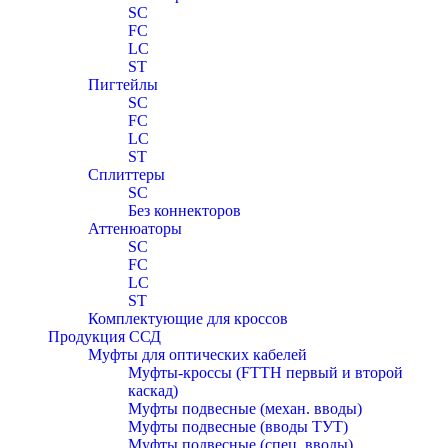
SC
FC
LC
ST
Пигтейлы
SC
FC
LC
ST
Сплиттеры
SC
Без коннекторов
Аттенюаторы
SC
FC
LC
ST
Комплектующие для кроссов
Продукция ССД
Муфты для оптических кабелей
Муфты-кроссы (FTTH первый и второй
каскад)
Муфты подвесные (механ. вводы)
Муфты подвесные (вводы ТУТ)
Муфты подвесные (спец. вводы)