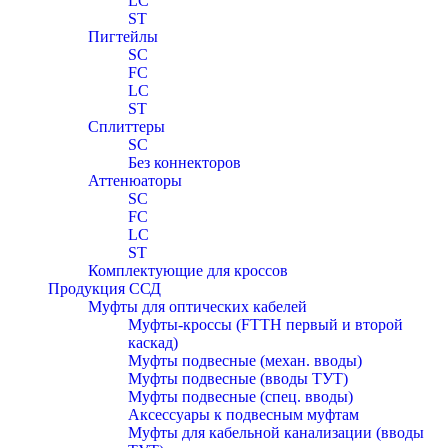
LC
ST
Пигтейлы
SC
FC
LC
ST
Сплиттеры
SC
Без коннекторов
Аттенюаторы
SC
FC
LC
ST
Комплектующие для кроссов
Продукция ССД
Муфты для оптических кабелей
Муфты-кроссы (FTTH первый и второй
каскад)
Муфты подвесные (механ. вводы)
Муфты подвесные (вводы ТУТ)
Муфты подвесные (спец. вводы)
Аксессуары к подвесным муфтам
Муфты для кабельной канализации (вводы