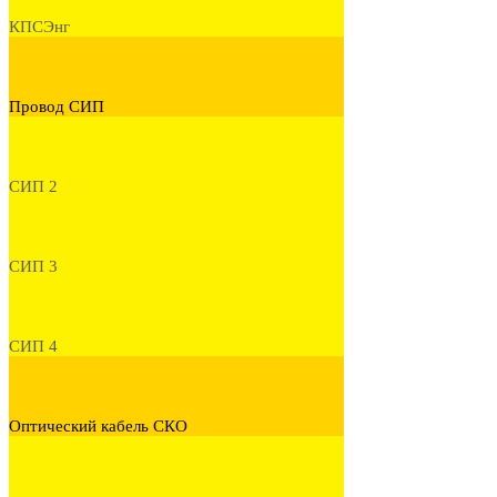
КПСЭнг
Провод СИП
СИП 2
СИП 3
СИП 4
Оптический кабель СКО