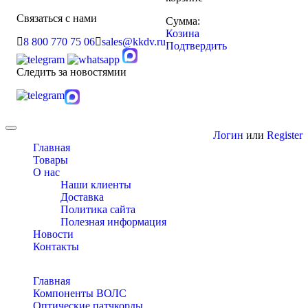
Связаться с нами
Сумма:
Козина
8 800 770 75 06
sales@kkdv.ru
Подтвердить
Следить за новостямии
Toggle
Логин
или
Register
navigation
Главная
Товары
О нас
Наши клиенты
Доставка
Политика сайта
Полезная информация
Новости
Контакты
Главная
Компоненты ВОЛС
Оптические патчкорды