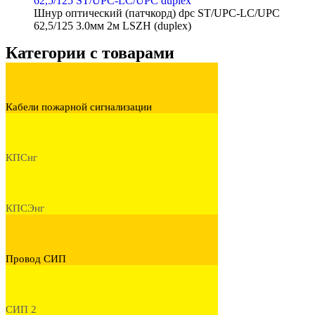
62,5/125 ST/UPC-LC/UPC duplex
Шнур оптический (патчкорд) dpc ST/UPC-LC/UPC
62,5/125 3.0мм 2м LSZH (duplex)
Категории с товарами
Кабели пожарной сигнализации
КПСнг
КПСЭнг
Провод СИП
СИП 2