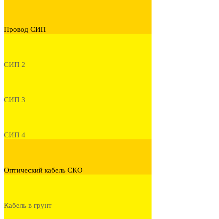
Провод СИП
СИП 2
СИП 3
СИП 4
Оптический кабель СКО
Кабель в грунт